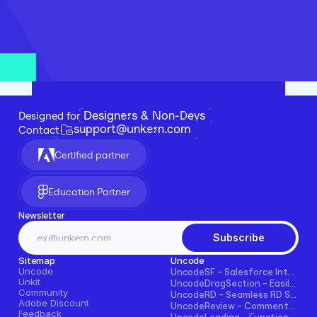
Designers & Non-Devs
Designed for 
support@unkern.com
Contact
Certified partner
Education Partner
Newsletter
Subscribe
Sitemap
Uncode
Uncode
UncodeSF - Salesforce Integration for Framer
Unkit
UncodeDragSection - Easily Make Sections Draggable Horizontally
Community
UncodeRD - Seamless RD Station Integration for Framer
Adobe Discount
UncodeReview - Comments + Ratings for Blogs, E-commerce, and More!
Feedback