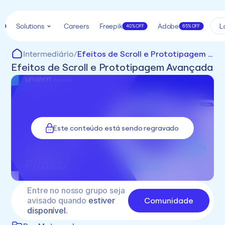
Solutions
Careers
Freepik
Adobe
L
k
40% OFF
65% OFF
Intermediário
/
Efeitos de Scroll e Prototipagem Avançada
Efeitos de Scroll e Prototipagem Avançada
Este conteúdo está sendo regravado
Entre no nosso grupo seja 
Comunidade
avisado quando 
estiver 
disponível.