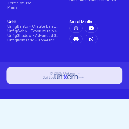
UncodeLoading - Functional Loading Screen for Framer
Terms of use
Plans
Unkit
Social Media
UnfigBento - Create Bento grid easily and intuitively
UnfigWebp - Export multiple elements to WebP in one click
UnfigShadow - Advanced Shadowing in Figma
UnfigIsometric - Isometric transform in Figma
©
2026
Unkern
Built by
Studio