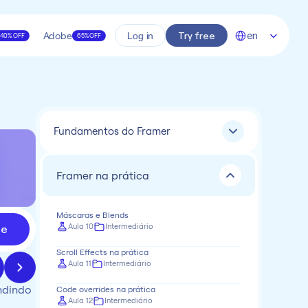
Select Language
Adobe
Try free
en
Log in
40% OFF
65% OFF
Fundamentos do Framer
Framer na prática
Máscaras e Blends
Aula 10
Intermediário
de
Scroll Effects na prática
Aula 11
Intermediário
ndindo 
Code overrides na prática
Aula 12
Intermediário