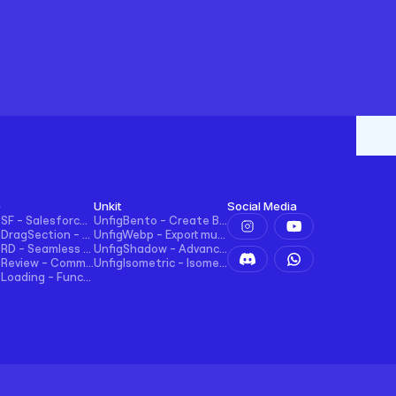
e
Unkit
Social Media
UncodeSF - Salesforce Integration for Framer
UnfigBento - Create Bento grid easily and intuitively
UncodeDragSection - Easily Make Sections Draggable Horizontally
UnfigWebp - Export multiple elements to WebP in one click
UncodeRD - Seamless RD Station Integration for Framer
UnfigShadow - Advanced Shadowing in Figma
UncodeReview - Comments + Ratings for Blogs, E-commerce, and More!
UnfigIsometric - Isometric transform in Figma
UncodeLoading - Functional Loading Screen for Framer