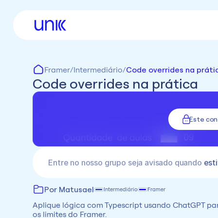
Framer
/
Intermediário
/
Code overrides na práti
Code overrides na prática
Este co
Entre no nosso grupo seja avisado quando 
esti
Por Matusael
Intermediário
Framer
Aplique lógica com Typescript usando ChatGPT para
os limites do Framer.
