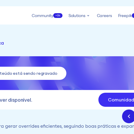
Community
Solutions
Careers
Freepik
+9k
ca
nteúdo está sendo regravado
Comunida
ver disponível.
 gerar overrides eficientes, seguindo boas práticas e expa