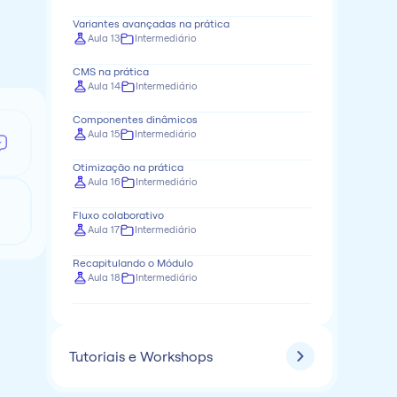
Variantes avançadas na prática
Aula 13
Intermediário
CMS na prática
Aula 14
Intermediário
Componentes dinâmicos
Aula 15
Intermediário
Otimização na prática
Aula 16
Intermediário
Fluxo colaborativo
Aula 17
Intermediário
Recapitulando o Módulo
Aula 18
Intermediário
Tutoriais e Workshops