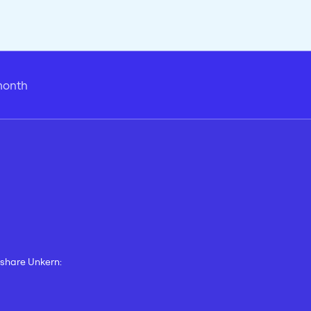
month
d share Unkern: