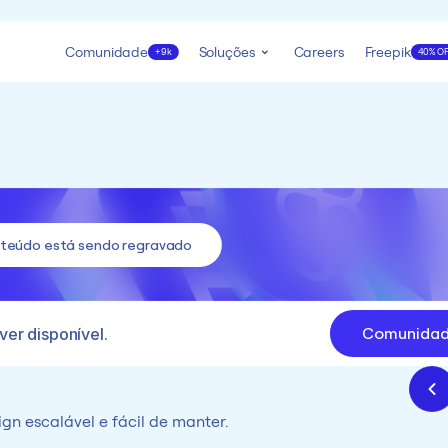
Comunidade
Soluções
Careers
Freepik
+9k
40% O
nteúdo está sendo regravado
Comunida
ver disponível.
n escalável e fácil de manter.