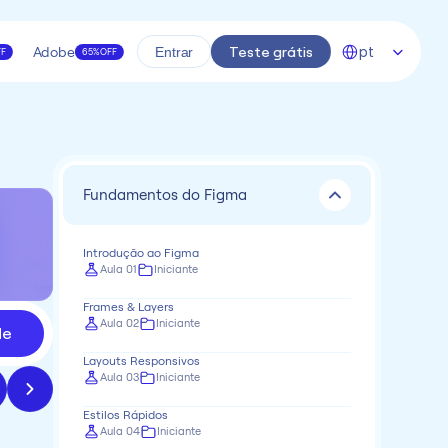
Select Language
Adobe
Teste grátis
pt
Entrar
FF
65% OFF
Fundamentos do Figma
Introdução ao Figma
Aula 01
Iniciante
Frames & Layers
Aula 02
Iniciante
de
Layouts Responsivos
Aula 03
Iniciante
Estilos Rápidos
Aula 04
Iniciante