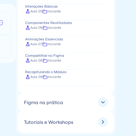
Interações Básicas
Aula 05
Iniciante
Componentes Reutilizáveis
Aula 06
Iniciante
Animações Essenciais
Aula 07
Iniciante
Compartilhar no Figma
Aula 08
Iniciante
Recapitulando o Módulo
Aula 09
Iniciante
Figma na prática
Tutoriais e Workshops