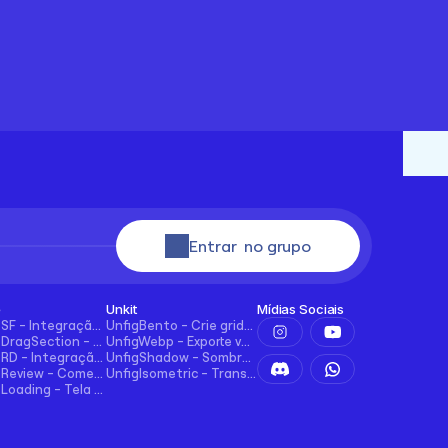
Entrar  no grupo
e
Unkit
Mídias Sociais
UncodeSF - Integração Salesforce para Framer
UnfigBento - Crie grids Bento de forma fácil e intuitiva
UncodeDragSection - Facilmente faça seções arrastáveis horizontalmente
UnfigWebp - Exporte vários elementos para WebP com um clique
UncodeRD - Integração perfeita com RD Station para Framer
UnfigShadow - Sombreamento Avançado no Figma
UncodeReview - Comentários + Avaliações para Blogs, E-commerce e Mais!
UnfigIsometric - Transformação isométrica no Figma
UncodeLoading - Tela de Carregamento Funcional para Framer