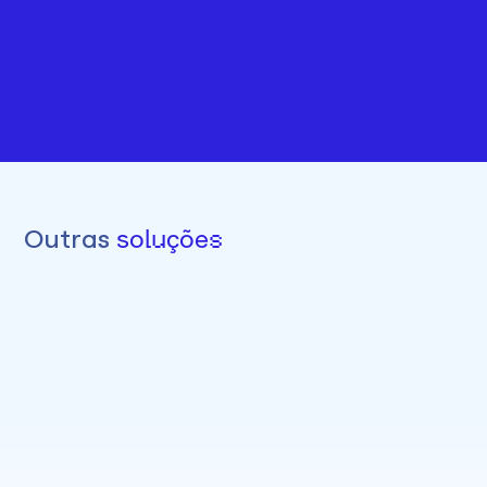
Sim. A assinatura pode ser cancelada a qualquer 
momento dentro da sua conta. Se for plano anual, 
o acesso continua até o final do período 
contratado.
Outras 
soluções