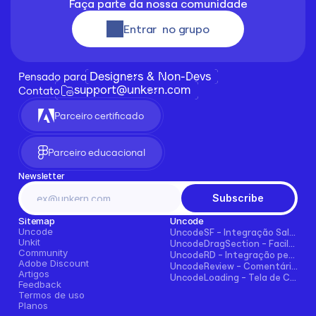
Faça parte da nossa comunidade
Entrar  no grupo
Designers & Non-Devs
Pensado para 
support@unkern.com
Contato
Parceiro certificado
Parceiro educacional
Newsletter
Subscribe
Sitemap
Uncode
Uncode
UncodeSF - Integração Salesforce para Framer
Unkit
UncodeDragSection - Facilmente faça seções arrastáveis horizontalmente
Community
UncodeRD - Integração perfeita com RD Station para Framer
Adobe Discount
UncodeReview - Comentários + Avaliações para Blogs, E-commerce e Mais!
Artigos
UncodeLoading - Tela de Carregamento Funcional para Framer
Feedback
Termos de uso
Planos