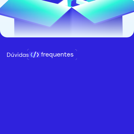
frequentes
Dúvidas
Como funciona o desconto?
O desconto é aplicado automaticamente ao 
acessar pelo link especial. Você verá o valor 
reduzido direto na página de pagamento sem 
precisar inserir cupom.
O desconto é válido para qualquer 
plano?
Na maioria dos casos, sim especialmente para o 
plano Premium anual. Mas o valor pode variar 
dependendo de promoções ativas no momento.
Posso cancelar o plano quando quiser?