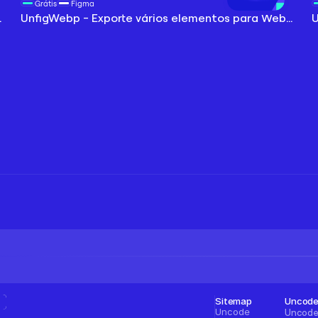
Grátis
Figma
 fácil e intuitiva
UnfigWebp - Exporte vários elementos para WebP com um clique
Abrir plugin
Sitemap
Uncod
Uncode