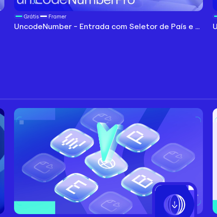
Grátis
Framer
UncodeNumber - Entrada com Seletor de País e Formatação Automática de Número
Abrir plugin