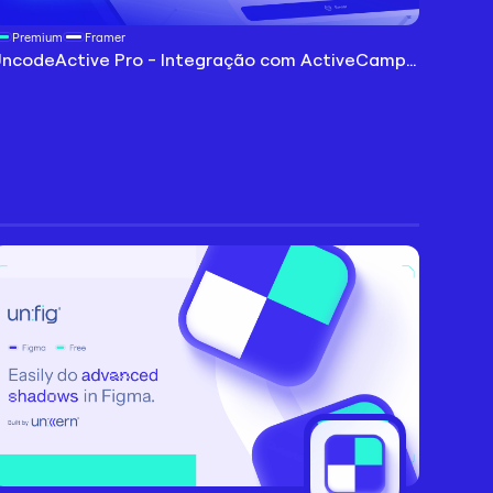
Premium
Framer
UncodeActive Pro - Integração com ActiveCampaign com ID de formulário e ID de botão personalizáveis com envios ilimitados
Abrir plugin