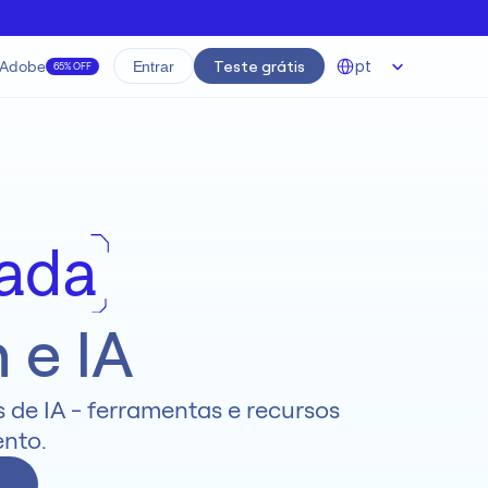
Select Language
Adobe
Teste grátis
pt
Entrar
65% OFF
nada
 e IA
de IA - ferramentas e recursos 
ento.