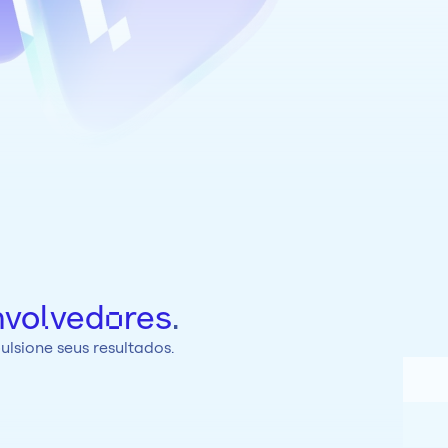
.
volvedores
lsione seus resultados.
Saiba mais