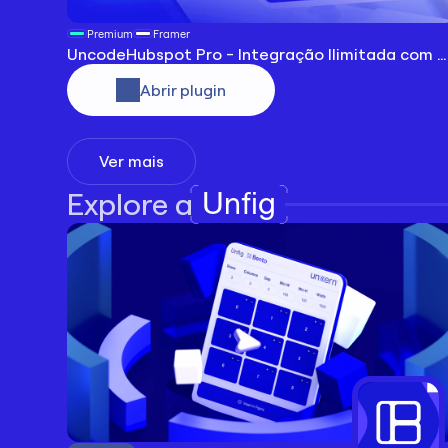
Premium
Framer
UncodeHubspot Pro - Integração Ilimitada com HubSpot e UTMs
Abrir plugin
Ver mais
Unfig
Explore a