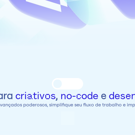
Soluções
ara 
,
 e 
criativos
 no-code
desen
vançados poderosos, simplifique seu fluxo de trabalho e impu
Sobre