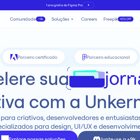
1 ano grátis do Figma Pro
Comunidade
Soluções
Careers
Freepik
+9k
40% OFF
Parceiro certificado
Parceiro educacional
lere sua
jor
tiva com a Unkern
ra criativos, desenvolvedores e entusiastas 
cializados para design, UI/UX e desenvolvim
Explore nossas soluções
Junte-se a +9k