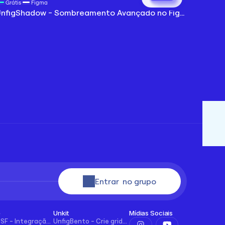
Grátis
Figma
UnfigShadow - Sombreamento Avançado no Figma
Abrir plugin
Entrar  no grupo
e
Unkit
Mídias Sociais
UncodeSF - Integração Salesforce para Framer
UnfigBento - Crie grids Bento de forma fácil e intuitiva