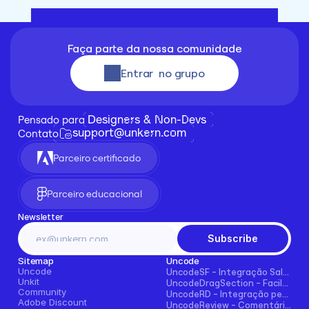
Faça parte da nossa comunidade
Entrar  no grupo
Designers & Non-Devs
Pensado para 
support@unkern.com
Contato
Parceiro certificado
Parceiro educacional
Newsletter
Subscribe
Sitemap
Uncode
Uncode
UncodeSF - Integração Salesforce para Framer
Unkit
UncodeDragSection - Facilmente faça seções arrastáveis horizontalmente
Community
UncodeRD - Integração perfeita com RD Station para Framer
Adobe Discount
UncodeReview - Comentários + Avaliações para Blogs, E-commerce e Mais!