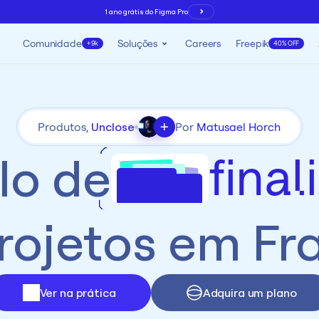
1 ano grátis do Figma Pro
Comunidade
Soluções
Careers
Freepik
+9k
40% OFF
+
Produtos, 
Unclose
Por 
Matusael Horch
fina
lo de
rojetos em Fr
Ver na prática
Adquira um plano