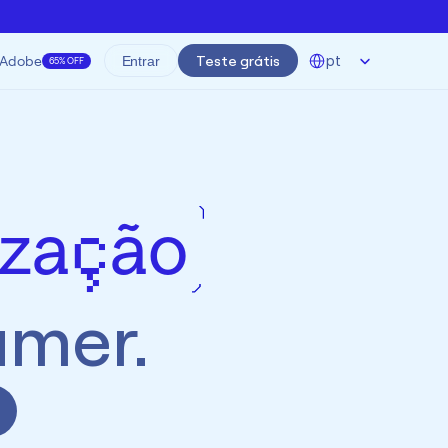
Select Language
Adobe
Teste grátis
pt
Entrar
65% OFF
lização
amer.