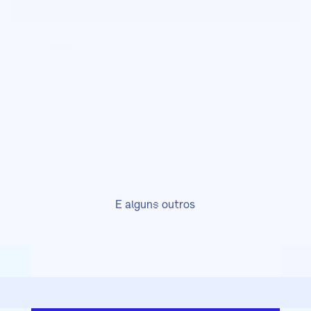
Venit
Receba pagamentos via Pix com simplicidade e alta 
performance. Integração rápida.
E alguns outros