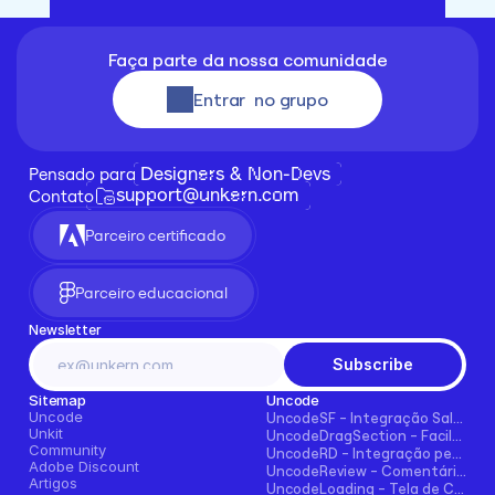
Faça parte da nossa comunidade
Entrar  no grupo
Designers & Non-Devs
Pensado para 
support@unkern.com
Contato
Parceiro certificado
Parceiro educacional
Newsletter
Subscribe
Sitemap
Uncode
Uncode
UncodeSF - Integração Salesforce para Framer
Unkit
UncodeDragSection - Facilmente faça seções arrastáveis horizontalmente
Community
UncodeRD - Integração perfeita com RD Station para Framer
Adobe Discount
UncodeReview - Comentários + Avaliações para Blogs, E-commerce e Mais!
Artigos
UncodeLoading - Tela de Carregamento Funcional para Framer