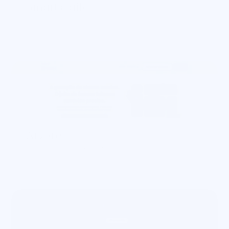
Smartscaile
O Diferencial das Campanhas de Alto Desempenho
Árvore
Inovamos a formação leitora nas escolas e 
formamos estudantes apaixonados.