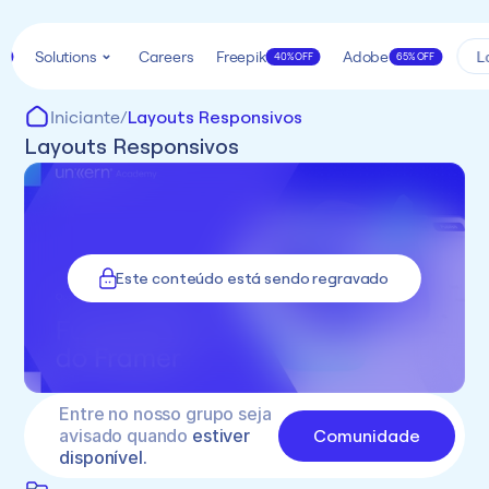
Solutions
Careers
Freepik
Adobe
L
k
40% OFF
65% OFF
Iniciante
/
Layouts Responsivos
Layouts Responsivos
Este conteúdo está sendo regravado
Entre no nosso grupo seja 
Comunidade
avisado quando 
estiver 
disponível.