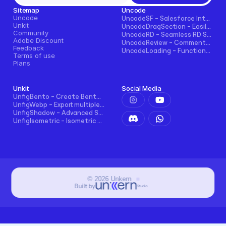
Sitemap
Uncode
Uncode
UncodeSF - Salesforce Integration for Framer
Unkit
UncodeDragSection - Easily Make Sections Draggable Horizontally
Community
UncodeRD - Seamless RD Station Integration for Framer
Adobe Discount
UncodeReview - Comments + Ratings for Blogs, E-commerce, and More!
Feedback
UncodeLoading - Functional Loading Screen for Framer
Terms of use
Plans
Unkit
Social Media
UnfigBento - Create Bento grid easily and intuitively
UnfigWebp - Export multiple elements to WebP in one click
UnfigShadow - Advanced Shadowing in Figma
UnfigIsometric - Isometric transform in Figma
©
2026
Unkern
Built by
Studio