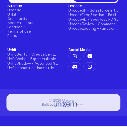
Sitemap
Uncode
Uncode
UncodeSF - Salesforce Integration for Framer
Unkit
UncodeDragSection - Easily Make Sections Draggable Horizontally
Community
UncodeRD - Seamless RD Station Integration for Framer
Adobe Discount
UncodeReview - Comments + Ratings for Blogs, E-commerce, and More!
Feedback
UncodeLoading - Functional Loading Screen for Framer
Terms of use
Plans
Unkit
Social Media
UnfigBento - Create Bento grid easily and intuitively
UnfigWebp - Export multiple elements to WebP in one click
UnfigShadow - Advanced Shadowing in Figma
UnfigIsometric - Isometric transform in Figma
©
2026
Unkern
Built by
Studio