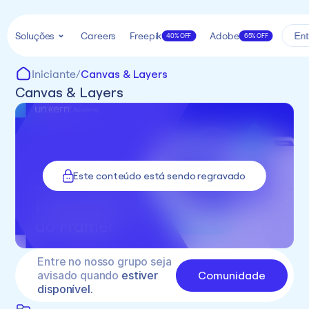
Soluções
Careers
Freepik
Adobe
Ent
40% OFF
65% OFF
Iniciante
/
Canvas & Layers
Canvas & Layers
Este conteúdo está sendo regravado
Entre no nosso grupo seja 
Comunidade
avisado quando 
estiver 
disponível.