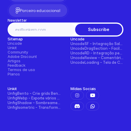
Parceiro educacional
Newsletter
Subscribe
Sitemap
Uncode
Uncode
UncodeSF - Integração Salesforce para Framer
Unkit
UncodeDragSection - Facilmente faça seções arrastáveis horizontalmente
Community
UncodeRD - Integração perfeita com RD Station para Framer
Adobe Discount
UncodeReview - Comentários + Avaliações para Blogs, E-commerce e Mais!
Artigos
UncodeLoading - Tela de Carregamento Funcional para Framer
Feedback
Termos de uso
Planos
Unkit
Mídias Sociais
UnfigBento - Crie grids Bento de forma fácil e intuitiva
UnfigWebp - Exporte vários elementos para WebP com um clique
UnfigShadow - Sombreamento Avançado no Figma
UnfigIsometric - Transformação isométrica no Figma