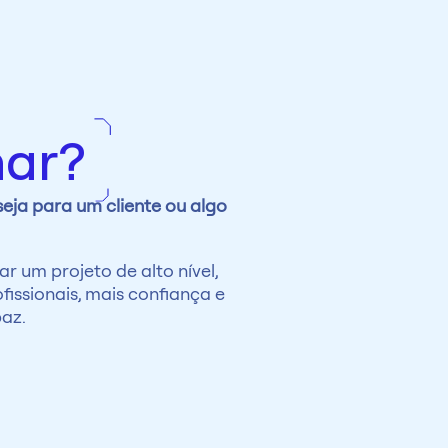
nar?
eja para um cliente ou algo 
r um projeto de alto nível, 
issionais, mais confiança e 
az.
italício.