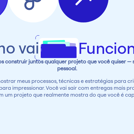
?
o vai
Funcio
 construir juntos qualquer projeto que você quiser — s
pessoal.
mostrar meus processos, técnicas e estratégias para cria
para impressionar. Você vai sair com entregas mais prof
m um projeto que realmente mostra do que você é cap
E aí,
o que me diz?
Mentorados recebem acesso a Unkern e a Academy de modo v