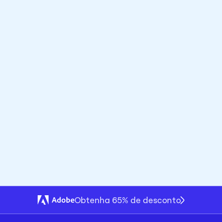
Prototipagem Interativa em Figma e 
Framer
Projete fluxos responsivos no Figma, adicione 
transições e animações reais no Framer, teste 
navegabilidade em tempo real e refine micro-
interações antes de publicar o site.
E muito mais!
Além dos pontos citados por aqui, caso tenha algo 
que queira aprender além disto basta entrar em 
contato para discutirmos sobre.
Obtenha 65% de desconto