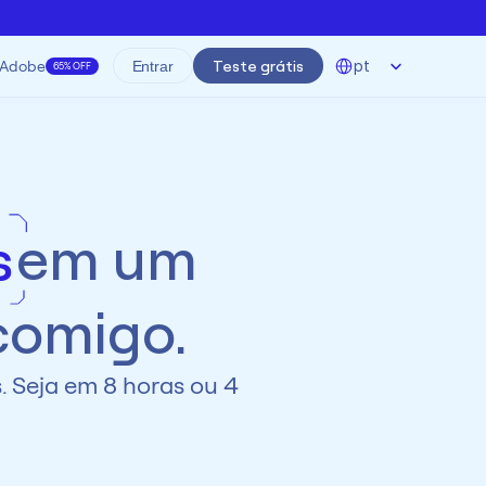
Select Language
Adobe
Teste grátis
pt
Entrar
65% OFF
em um
s
 comigo.
 Seja em 8 horas ou 4 