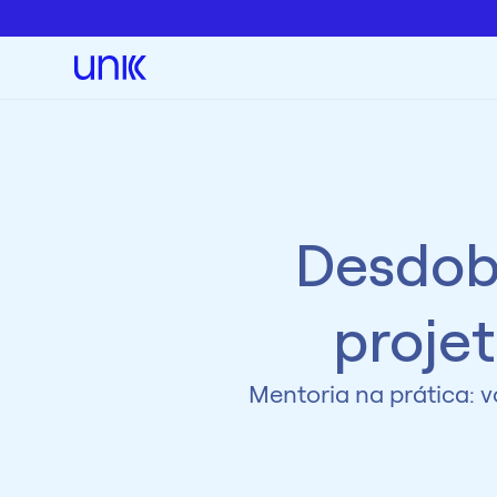
Desdob
  proj
Mentoria na prática: v