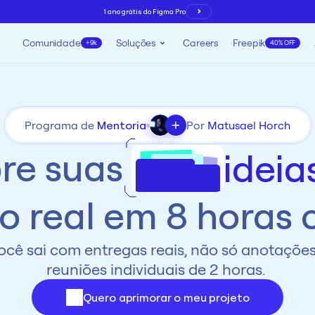
1 ano grátis do Figma Pro
Comunidade
Soluções
Careers
Freepik
+9k
40% OFF
+
Programa de 
Mentoria
Por 
Matusael Horch
re suas 
ideia
eto real em 8 horas
ocê sai com entregas reais, não só anotações.
reuniões individuais de 2 horas. 
Quero aprimorar o meu projeto