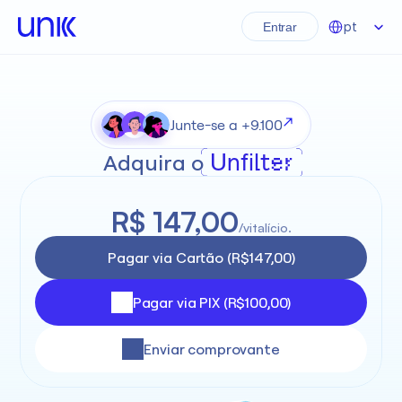
Select Language
pt
Entrar
Junte-se a +9.100
Unfilter
Adquira o
R$ 147,00
/vitalício.
Pagar via Cartão (R$147,00)
Pagar via PIX (R$100,00)
Enviar comprovante