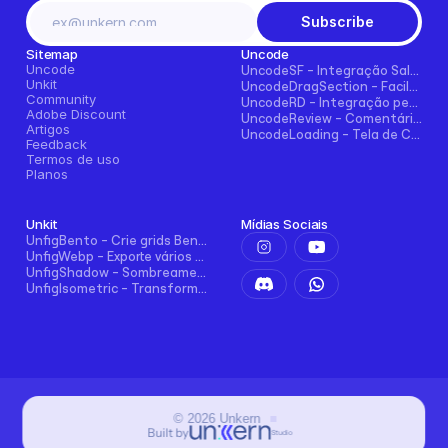
Subscribe
Sitemap
Uncode
Uncode
UncodeSF - Integração Salesforce para Framer
Unkit
UncodeDragSection - Facilmente faça seções arrastáveis horizontalmente
Community
UncodeRD - Integração perfeita com RD Station para Framer
Adobe Discount
UncodeReview - Comentários + Avaliações para Blogs, E-commerce e Mais!
Artigos
UncodeLoading - Tela de Carregamento Funcional para Framer
Feedback
Termos de uso
Planos
Unkit
Mídias Sociais
UnfigBento - Crie grids Bento de forma fácil e intuitiva
UnfigWebp - Exporte vários elementos para WebP com um clique
UnfigShadow - Sombreamento Avançado no Figma
UnfigIsometric - Transformação isométrica no Figma
©
2026
Unkern
Built by
Studio