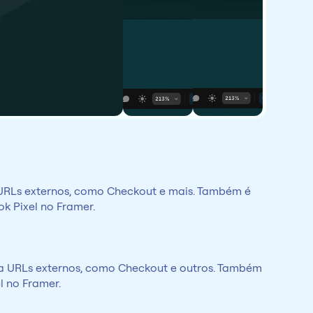
URLs externos, como Checkout e mais. Também é 
k Pixel no Framer.
a URLs externos, como Checkout e outros. Também 
l no Framer.