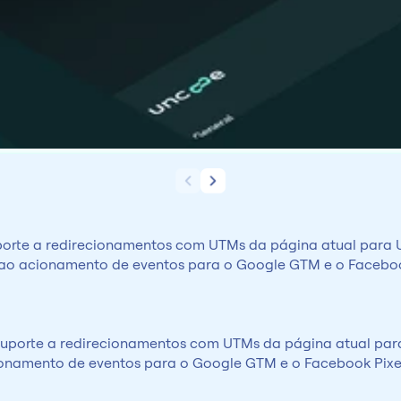
porte a redirecionamentos com UTMs da página atual para 
 ao acionamento de eventos para o Google GTM e o Faceboo
suporte a redirecionamentos com UTMs da página atual par
ionamento de eventos para o Google GTM e o Facebook Pixe