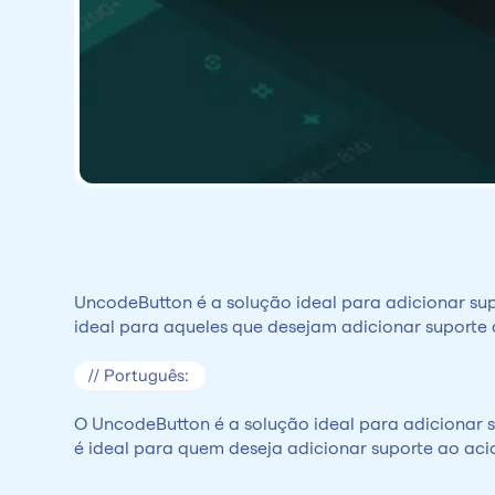
UncodeButton é a solução ideal para adicionar su
ideal para aqueles que desejam adicionar suporte
// Português: 
O UncodeButton é a solução ideal para adicionar 
é ideal para quem deseja adicionar suporte ao ac