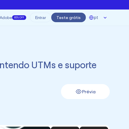
Select Language
Adobe
Teste grátis
pt
Entrar
65% OFF
ntendo UTMs e suporte 
Prévia