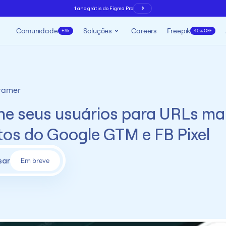
1 ano grátis do Figma Pro
Comunidade
Soluções
Careers
Freepik
+9k
40% OFF
ramer
ne seus usuários para URLs ma
tos do Google GTM e FB Pixel
sar
Em breve