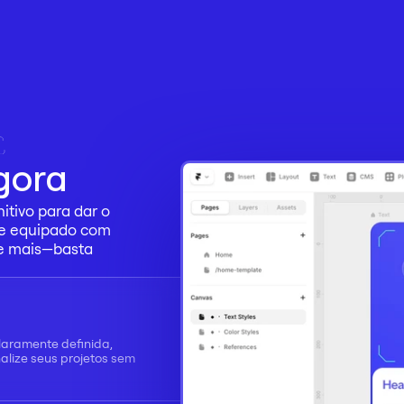
gora
tivo para dar o 
e equipado com 
 e mais—basta 
laramente definida, 
lize seus projetos sem 