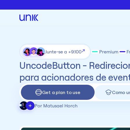
Junte-se a +9.100
Premium
F
UncodeButton - Redirecio
para acionadores de even
Get a plan to use
Como u
+
Por Matusael Horch