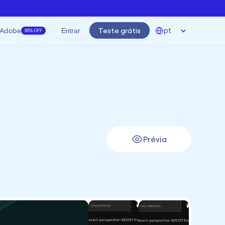
Select Language
Adobe
Teste grátis
pt
Entrar
65% OFF
)
Prévia