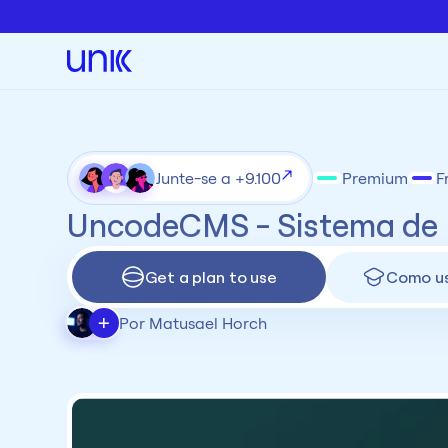
Junte-se a +9.100
Premium
F
UncodeCMS - Sistema de F
Get a plan to use
Como u
+
Por Matusael Horch