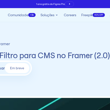
1 ano grátis do Figma Pro
Comunidade
Soluções
Careers
Freepik
+9k
40% OFF
ramer
iltro para CMS no Framer (2.0
sar
Em breve