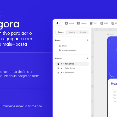
gora
tivo para dar o 
e equipado com 
 e mais—basta 
laramente definida, 
lize seus projetos sem 
Framer e imediatamente 