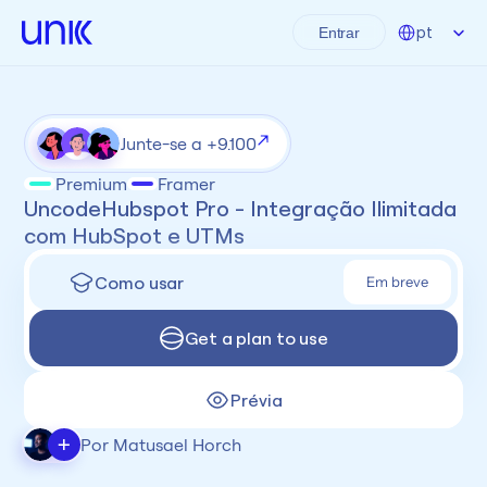
Select Language
pt
Entrar
Junte-se a +9.100
Premium
Framer
UncodeHubspot Pro - Integração Ilimitada 
com HubSpot e UTMs
Como usar
Em breve
Get a plan to use
Prévia
+
Por Matusael Horch