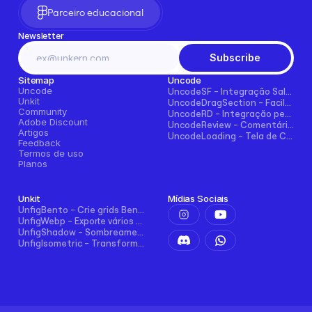
Parceiro educacional
Newsletter
Subscribe
Sitemap
Uncode
Uncode
UncodeSF - Integração Salesforce para Framer
Unkit
UncodeDragSection - Facilmente faça seções arrastáveis horizontalmente
Community
UncodeRD - Integração perfeita com RD Station para Framer
Adobe Discount
UncodeReview - Comentários + Avaliações para Blogs, E-commerce e Mais!
Artigos
UncodeLoading - Tela de Carregamento Funcional para Framer
Feedback
Termos de uso
Planos
Unkit
Mídias Sociais
UnfigBento - Crie grids Bento de forma fácil e intuitiva
UnfigWebp - Exporte vários elementos para WebP com um clique
UnfigShadow - Sombreamento Avançado no Figma
UnfigIsometric - Transformação isométrica no Figma