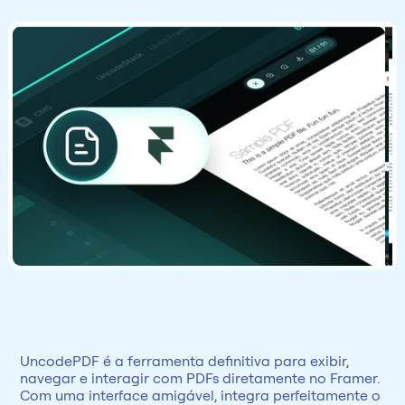
UncodePDF é a ferramenta definitiva para exibir, 
navegar e interagir com PDFs diretamente no Framer. 
Com uma interface amigável, integra perfeitamente o 