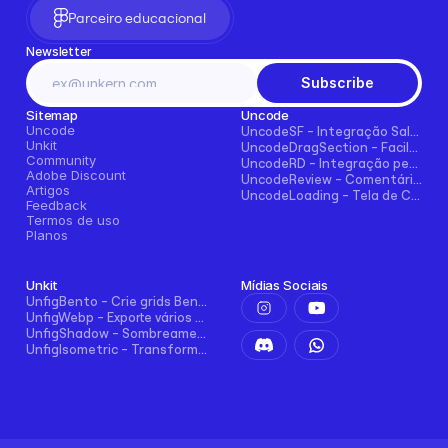
Parceiro educacional
Newsletter
Subscribe
Sitemap
Uncode
Uncode
UncodeSF - Integração Salesforce para Framer
Unkit
UncodeDragSection - Facilmente faça seções arrastáveis horizontalmente
Community
UncodeRD - Integração perfeita com RD Station para Framer
Adobe Discount
UncodeReview - Comentários + Avaliações para Blogs, E-commerce e Mais!
Artigos
UncodeLoading - Tela de Carregamento Funcional para Framer
Feedback
Termos de uso
Planos
Unkit
Mídias Sociais
UnfigBento - Crie grids Bento de forma fácil e intuitiva
UnfigWebp - Exporte vários elementos para WebP com um clique
UnfigShadow - Sombreamento Avançado no Figma
UnfigIsometric - Transformação isométrica no Figma