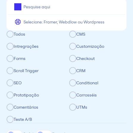
All
Framer
Figma
Webflow
Wordpress
Chrome
Chrome
Freelancer
Categoria
Todos
CMS
Intregrações
Customização
Forms
Checkout
Scroll Trigger
CRM
SEO
Conditional
Prototipação
Carrosséis
Comentários
UTMs
Teste A/B