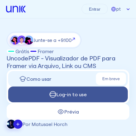
Select Language
pt
Entrar
Junte-se a +9.100
Grátis
Framer
UncodePDF - Visualizador de PDF para 
Framer via Arquivo, Link ou CMS
Como usar
Em breve
Log-in to use
Prévia
+
Por Matusael Horch