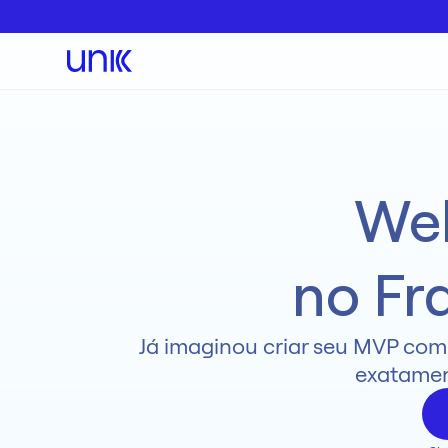
We
no Fr
Já imaginou criar seu MVP comp
exatamen