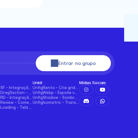
Entrar  no grupo
e
Unkit
Mídias Sociais
UncodeSF - Integração Salesforce para Framer
UnfigBento - Crie grids Bento de forma fácil e intuitiva
UncodeDragSection - Facilmente faça seções arrastáveis horizontalmente
UnfigWebp - Exporte vários elementos para WebP com um clique
UncodeRD - Integração perfeita com RD Station para Framer
UnfigShadow - Sombreamento Avançado no Figma
UncodeReview - Comentários + Avaliações para Blogs, E-commerce e Mais!
UnfigIsometric - Transformação isométrica no Figma
UncodeLoading - Tela de Carregamento Funcional para Framer