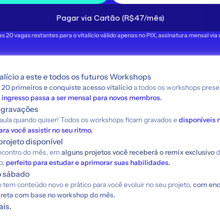
Pagar via Cartão (R$47/mês)
s 20 vagas restantes para o vitalício válido apenas no PIX, assinatura mensal via 
alício a este e todos os futuros Workshops
 
20 primeiros e conquiste acesso vitalício
o ingresso passa a ser mensal para novos membros.
 gravações
 aula quando quiser! Todos os workshops ficam gravados e 
disponíveis n
a você assistir no seu ritmo.
rojeto disponível
ncontro do mês, em 
alguns projetos você receberá o remix exclusivo 
d
, 
perfeito para estudar e aprimorar suas habilidades.
o sábado
tem conteúdo novo e prático para você evoluir no seu projeto,
 com enco
ireta com base no workshop do mês.
is.