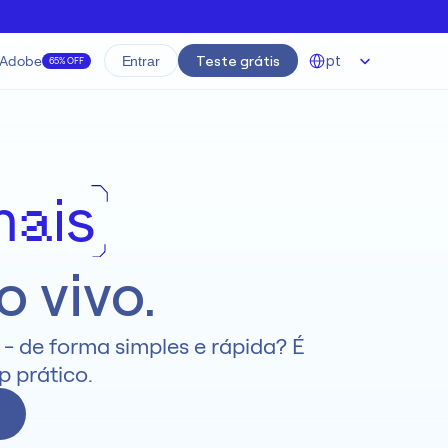
Select Language
Adobe
Teste grátis
pt
Entrar
65% OFF
nais
 vivo.
- de forma simples e rápida? É 
 prático.