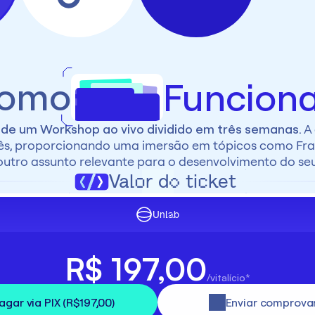
?
omo
Funcion
 de um Workshop ao vivo dividido em três semanas. 
A
s, proporcionando uma imersão em tópicos como Fram
outro assunto relevante para o desenvolvimento do seu
Valor do ticket
Unlab
R$ 197,00
/vitalício*
agar via PIX (R$197,00)
Enviar comprova