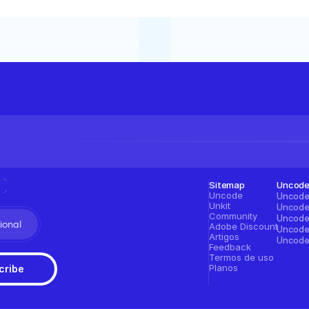
Sitemap
Uncod
Uncode
Unkit
Community
ional
Adobe Discount
Artigos
Feedback
Termos de uso
Planos
cribe