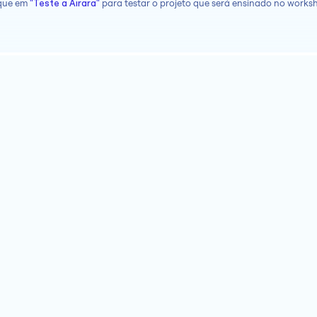
que em 
"Teste a Airara"
 para testar o projeto que será ensinado no works