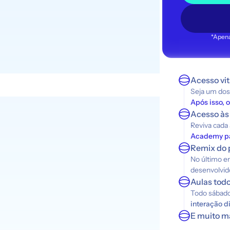
*Apena
Acesso vit
Seja um dos
Após isso, 
Acesso às
Reviva cada
Academy par
Remix do p
No último e
desenvolvido
Aulas tod
Todo sábado 
interação d
E muito ma