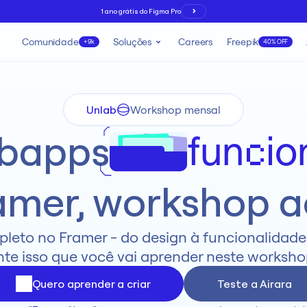
1 ano grátis do Figma Pro
Comunidade
Soluções
Careers
Freepik
+9k
40% OFF
Unlab
Workshop mensal
bapps
funcio
amer, workshop ao
leto no Framer - do design à funcionalidade 
te isso que você vai aprender neste workshop
Quero aprender a criar
Teste a Airara